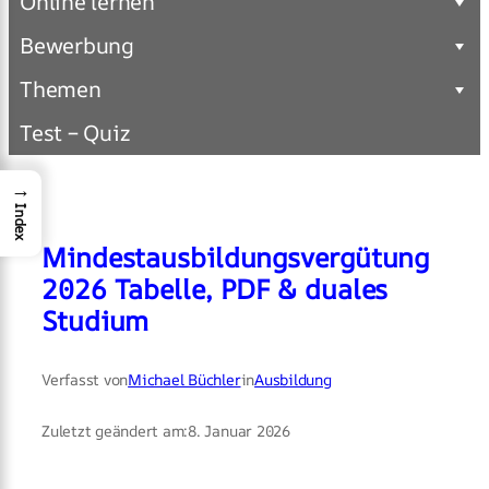
Online lernen
Bewerbung
Themen
Test – Quiz
→
Index
Mindestausbildungsvergütung
2026 Tabelle, PDF & duales
Studium
Verfasst von
Michael Büchler
in
Ausbildung
Zuletzt geändert am:
8. Januar 2026