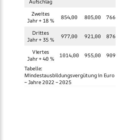
Aufschlag
Zweites
854,00
805,00
766,00
731,
Jahr + 18 %
Drittes
977,00
921,00
876,00
837,
Jahr + 35 %
Viertes
1014,00
955,00
909,00
868,
Jahr + 40 %
Tabelle:
Mindestausbildungsvergütung in Euro
– Jahre 2022 – 2025