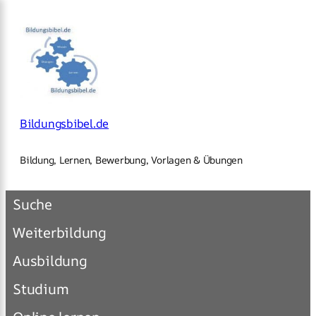
×
Zum
Inhalt
springen
Bildungsbibel.de
Bildung, Lernen, Bewerbung, Vorlagen & Übungen
Suche
Weiterbildung
Ausbildung
Studium