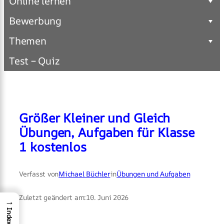
Online lernen
Bewerbung
Themen
Test – Quiz
Größer Kleiner und Gleich
Übungen, Aufgaben für Klasse
1 kostenlos
Verfasst von
Michael Büchler
in
Übungen und Aufgaben
Zuletzt geändert am:
10. Juni 2026
→
Index