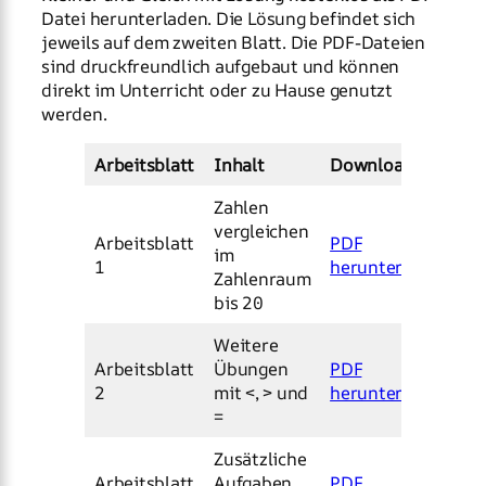
Datei herunterladen. Die Lösung befindet sich
jeweils auf dem zweiten Blatt. Die PDF-Dateien
sind druckfreundlich aufgebaut und können
direkt im Unterricht oder zu Hause genutzt
werden.
Arbeitsblatt
Inhalt
Download
Zahlen
vergleichen
Arbeitsblatt
PDF
im
1
herunterladen
Zahlenraum
bis 20
Weitere
Arbeitsblatt
Übungen
PDF
2
mit <, > und
herunterladen
=
Zusätzliche
Arbeitsblatt
Aufgaben
PDF