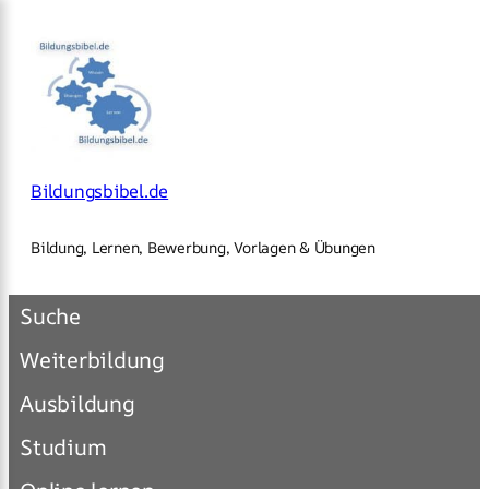
×
Zum
Inhalt
springen
Bildungsbibel.de
Bildung, Lernen, Bewerbung, Vorlagen & Übungen
Suche
Weiterbildung
Ausbildung
Studium