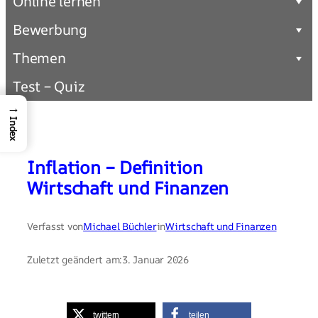
Online lernen
Bewerbung
Themen
Test – Quiz
→
Index
Inflation – Definition
Wirtschaft und Finanzen
Verfasst von
Michael Büchler
in
Wirtschaft und Finanzen
Zuletzt geändert am:
3. Januar 2026
twittern
teilen