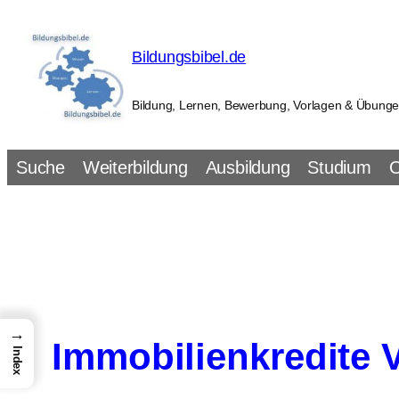
Zum
Inhalt
Bildungsbibel.de
springen
Bildung, Lernen, Bewerbung, Vorlagen & Übung
Suche
Weiterbildung
Ausbildung
Studium
O
→
Immobilienkredite V
Index