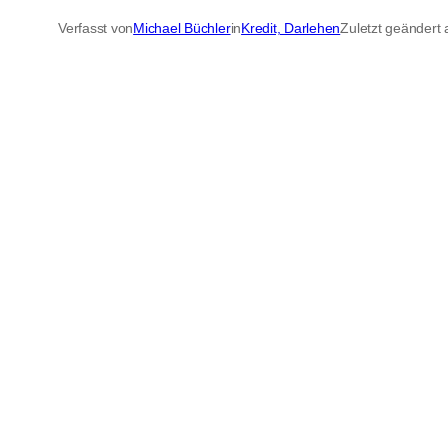
Verfasst von
Michael Büchler
in
Kredit, Darlehen
Zuletzt geändert