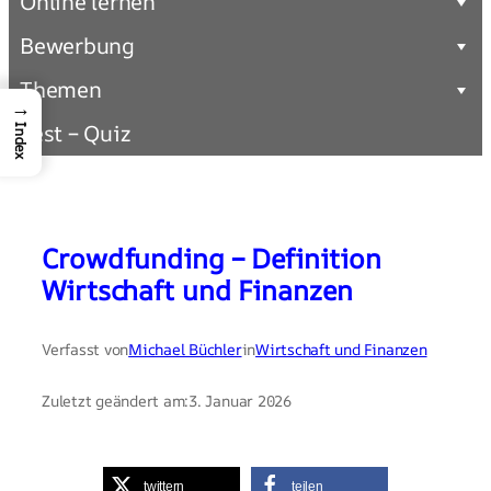
Online lernen
Bewerbung
Themen
→
Test – Quiz
Index
Crowdfunding – Definition
Wirtschaft und Finanzen
Verfasst von
Michael Büchler
in
Wirtschaft und Finanzen
Zuletzt geändert am:
3. Januar 2026
twittern
teilen