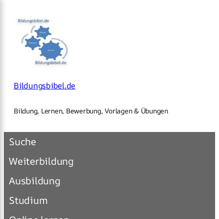
×
Zum
Inhalt
springen
Bildungsbibel.de
Bildung, Lernen, Bewerbung, Vorlagen & Übungen
Suche
Weiterbildung
Ausbildung
Studium