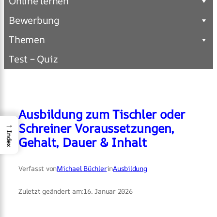
Online lernen
Bewerbung
Themen
Test – Quiz
Ausbildung zum Tischler oder
→
Schreiner Voraussetzungen,
Index
Gehalt, Dauer & Inhalt
Verfasst von
Michael Büchler
in
Ausbildung
Zuletzt geändert am:
16. Januar 2026