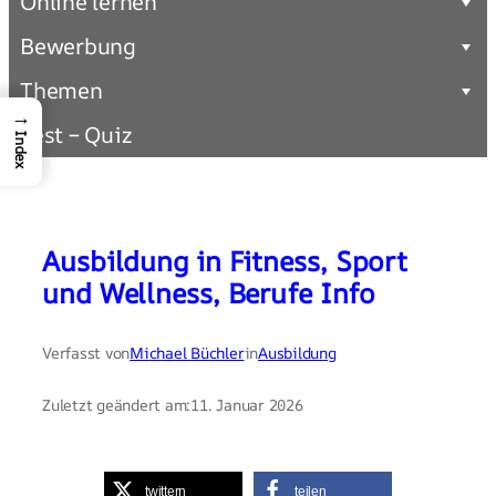
Online lernen
Bewerbung
Themen
→
Test – Quiz
Index
Ausbildung in Fitness, Sport
und Wellness, Berufe Info
Verfasst von
Michael Büchler
in
Ausbildung
Zuletzt geändert am:
11. Januar 2026
twittern
teilen