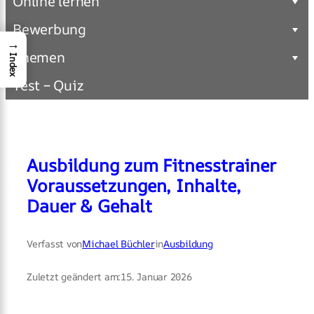
Online lernen
Bewerbung
→
Themen
Index
Test – Quiz
Ausbildung zum Fitnesstrainer
Voraussetzungen, Inhalte,
Dauer & Gehalt
Verfasst von
Michael Büchler
in
Ausbildung
Zuletzt geändert am:
15. Januar 2026