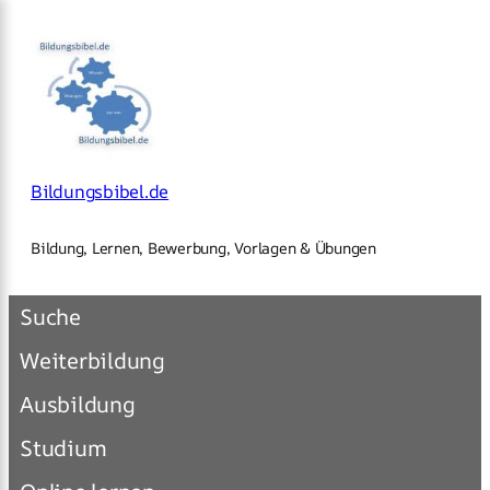
×
Zum
Inhalt
springen
Bildungsbibel.de
Bildung, Lernen, Bewerbung, Vorlagen & Übungen
Suche
Weiterbildung
Ausbildung
Studium