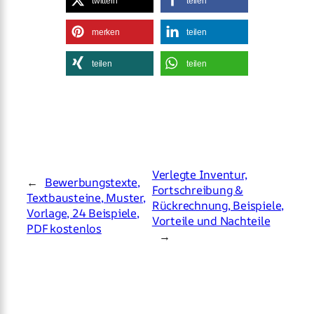
twittern
teilen
merken
teilen
teilen
teilen
Verlegte Inventur,
←
Bewerbungstexte,
Fortschreibung &
Textbausteine, Muster,
Rückrechnung, Beispiele,
Vorlage, 24 Beispiele,
Vorteile und Nachteile
PDF kostenlos
→