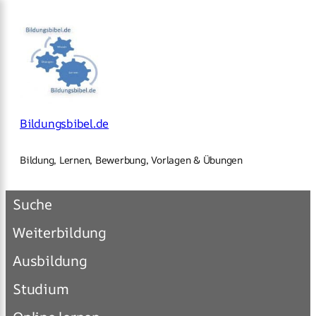
×
Zum
Inhalt
springen
Bildungsbibel.de
Bildung, Lernen, Bewerbung, Vorlagen & Übungen
Suche
Weiterbildung
Ausbildung
Studium