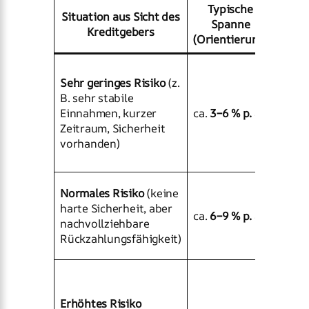
Typische
Situation aus Sicht des
W
Spanne
Kreditgebers
pla
(Orientierung)
Wenn 
Sehr geringes Risiko
(z.
Kredi
B. sehr stabile
günst
Einnahmen, kurzer
ca.
3–6 % p. a.
wolle
Zeitraum, Sicherheit
trotz
vorhanden)
klare
verei
Nahe
Normales Risiko
(keine
typis
harte Sicherheit, aber
ca.
6–9 % p. a.
Refer
nachvollziehbare
oft fa
Rückzahlungsfähigkeit)
Seite
Nur s
wenn 
Erhöhtes Risiko
zusät