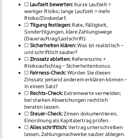
☐
Laufzeit bewerten:
Kurze Laufzeit =
weniger Risiko; lange Laufzeit = mehr
Risiko/Zinsbedarf.
☐
Tilgung festlegen:
Rate, Fälligkeit,
Sondertilgungen, klare Zahlungswege
(Dauerauftrag/Lastschrift).
☐
Sicherheiten klären:
Was ist realistisch –
und schriftlich sauber?
☐
Zinssatz ableiten:
Referenzzins +
Risikoaufschlag − Sicherheitenbonus.
☐
Fairness-Check:
Würden Sie diesen
Zinssatz jemand anderem erklären können –
in einem Satz?
☐
Rechts-Check:
Extremwerte vermeiden;
bei starken Abweichungen rechtlich
beraten lassen.
☐
Steuer-Check:
Zinsen dokumentieren,
Einordnung als Kapitalertrag prüfen.
☐
Alles schriftlich:
Vertrag unterschreiben
lassen, Zahlungsnachweise sauber ablegen.