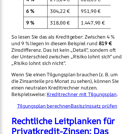
6 %
304,22 €
951,90 €
10.951
9 %
318,00 €
1.447,90 €
11.447
So lesen Sie das als Kreditgeber: Zwischen 4 %
und 9 % liegen in diesem Beispiel rund
819 €
Zinsdifferenz. Das ist kein „Detail“, sondern oft
der Unterschied zwischen „Risiko lohnt sich“ und
„Risiko lohnt sich nicht“.
Wenn Sie einen Tilgungsplan brauchen (z. B. um
die Zinsanteile pro Monat zu sehen), können Sie
einen neutralen Kreditrechner nutzen.
Beispielsweise:
Kreditrechner mit Tilgungsplan
.
Tilgungsplan berechnen
Basiszinssatz prüfen
Rechtliche Leitplanken für
Privatkredit-Zinsen: Das