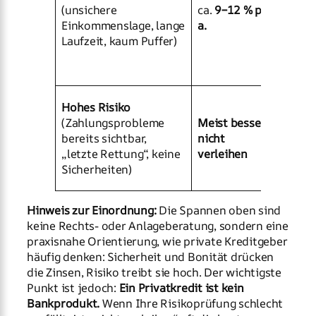
(unsichere
ca.
9–12 % p.
absic
Einkommenslage, lange
a.
sehr 
Laufzeit, kaum Puffer)
entsc
überh
verle
Hier h
Hohes Risiko
hoher
(Zahlungsprobleme
Meist besser:
selte
bereits sichtbar,
nicht
Ausfa
„letzte Rettung“, keine
verleihen
bleib
Sicherheiten)
Haup
Hinweis zur Einordnung:
Die Spannen oben sind
keine Rechts- oder Anlageberatung, sondern eine
praxisnahe Orientierung, wie private Kreditgeber
häufig denken: Sicherheit und Bonität drücken
die Zinsen, Risiko treibt sie hoch. Der wichtigste
Punkt ist jedoch:
Ein Privatkredit ist kein
Bankprodukt.
Wenn Ihre Risikoprüfung schlecht