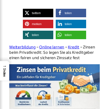
twittern
teilen
merken
teilen
teilen
teilen
Weiterbildung
–
Online lernen
–
Kredit
– Zinsen
beim Privatkredit: So legen Sie als Kreditgeber
einen fairen und sicheren Zinssatz fest
→
Index