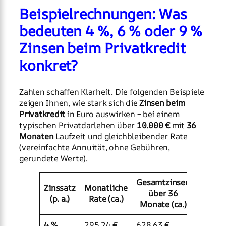
Beispielrechnungen: Was
bedeuten 4 %, 6 % oder 9 %
Zinsen beim Privatkredit
konkret?
Zahlen schaffen Klarheit. Die folgenden Beispiele
zeigen Ihnen, wie stark sich die
Zinsen beim
Privatkredit
in Euro auswirken – bei einem
typischen Privatdarlehen über
10.000 €
mit
36
Monaten
Laufzeit und gleichbleibender Rate
(vereinfachte Annuität, ohne Gebühren,
gerundete Werte).
Gesamtzinsen
Zinssatz
Monatliche
Gesamt
über 36
(p. a.)
Rate (ca.)
Monate (ca.)
4 %
295,24 €
628,63 €
10.628