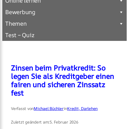
Online lernen
Bewerbung
Themen
Test – Quiz
Zinsen beim Privatkredit: So
legen Sie als Kreditgeber einen
fairen und sicheren Zinssatz
fest
Verfasst von
Michael Büchler
in
Kredit, Darlehen
Zuletzt geändert am:
5. Februar 2026