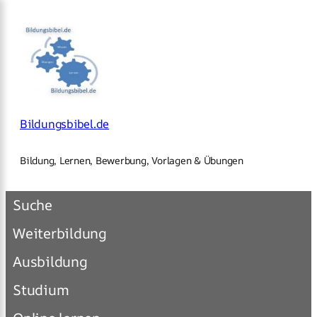
×
Zum
Inhalt
springen
Bildungsbibel.de
Bildung, Lernen, Bewerbung, Vorlagen & Übungen
Suche
Weiterbildung
Ausbildung
Studium