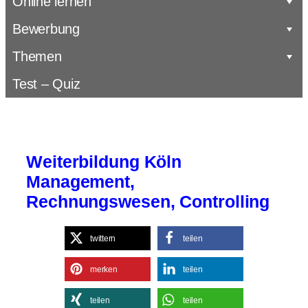
Online lernen
Bewerbung
Themen
Test – Quiz
Weiterbildung Köln
Management,
Rechnungswesen, Controlling
twittern
teilen
merken
teilen
teilen
teilen