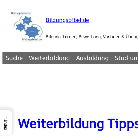
Zum
Inhalt
Bildungsbibel.de
springen
Bildung, Lernen, Bewerbung, Vorlagen & Übun
Suche
Weiterbildung
Ausbildung
Studiu
→
Weiterbildung Tipps
Index