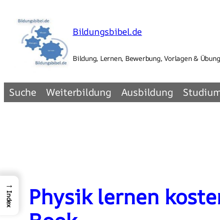
Zum
Inhalt
Bildungsbibel.de
springen
Bildung, Lernen, Bewerbung, Vorlagen & Übun
Suche
Weiterbildung
Ausbildung
Studiu
→
Physik lernen koste
Index