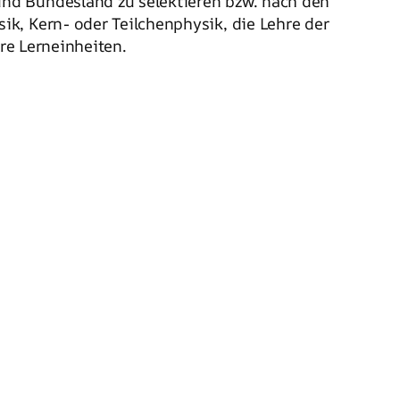
nd Bundesland zu selektieren bzw. nach den
k, Kern- oder Teilchenphysik, die Lehre der
äre Lerneinheiten.