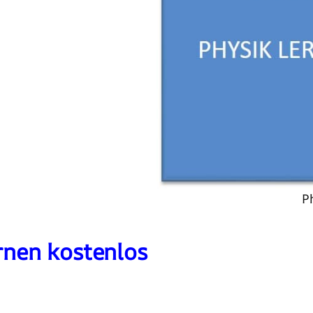
P
rnen kostenlos