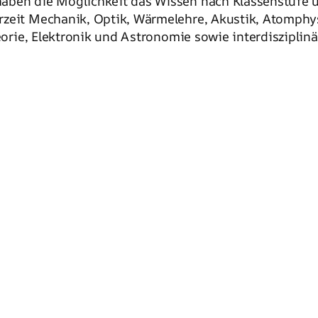
aben die Möglichkeit das Wissen nach Klassenstufe u
zeit Mechanik, Optik, Wärmelehre, Akustik, Atomphysi
heorie, Elektronik und Astronomie sowie interdisziplin