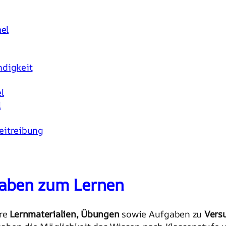
el
digkeit
l
l
eitreibung
aben zum Lernen
ere
Lernmaterialien, Übungen
sowie Aufgaben zu
Vers