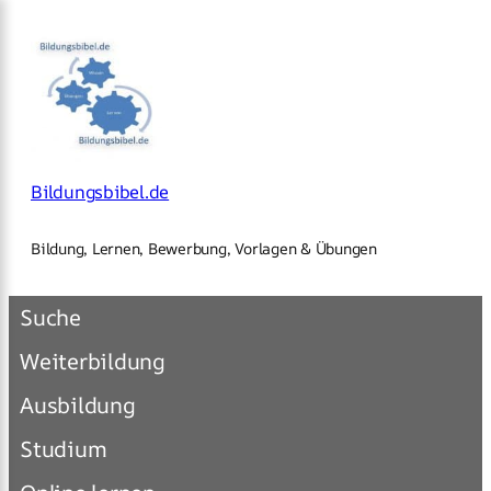
×
Zum
Inhalt
springen
Bildungsbibel.de
Bildung, Lernen, Bewerbung, Vorlagen & Übungen
Suche
Weiterbildung
Ausbildung
Studium