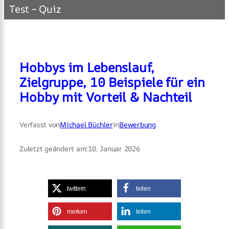
Test – Quiz
Hobbys im Lebenslauf,
Zielgruppe, 10 Beispiele für ein
Hobby mit Vorteil & Nachteil
Verfasst von
Michael Büchler
in
Bewerbung
Zuletzt geändert am:
10. Januar 2026
twittern
teilen
merken
teilen