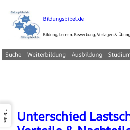
Zum
Inhalt
Bildungsbibel.de
springen
Bildung, Lernen, Bewerbung, Vorlagen & Übun
Suche
Weiterbildung
Ausbildung
Studiu
→
Unterschied Lastsch
Index