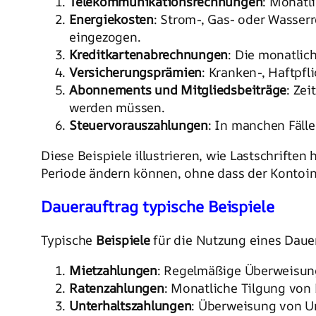
Telekommunikationsrechnungen
: Monatl
Energiekosten
: Strom-, Gas- oder Wasser
eingezogen.
Kreditkartenabrechnungen
: Die monatlic
Versicherungsprämien
: Kranken-, Haftpfl
Abonnements und Mitgliedsbeiträge
: Ze
werden müssen.
Steuervorauszahlungen
: In manchen Fälle
Diese Beispiele illustrieren, wie Lastschrifte
Periode ändern können, ohne dass der Kontoin
Dauerauftrag typische Beispiele
Typische
Beispiele
für die Nutzung eines Dauer
Mietzahlungen
: Regelmäßige Überweisung
Ratenzahlungen
: Monatliche Tilgung von 
Unterhaltszahlungen
: Überweisung von Un