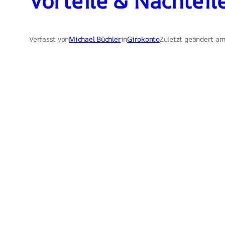
Vorteile & Nachteil
Verfasst von
Michael Büchler
in
Girokonto
Zuletzt geändert am