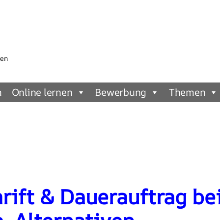
gen
m
Online lernen
Bewerbung
Themen
rift & Dauerauftrag be