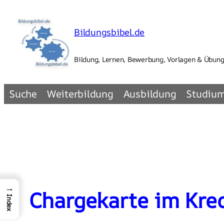
Zum
Inhalt
Bildungsbibel.de
springen
Bildung, Lernen, Bewerbung, Vorlagen & Übun
Suche
Weiterbildung
Ausbildung
Studiu
→
Chargekarte im Kred
Index