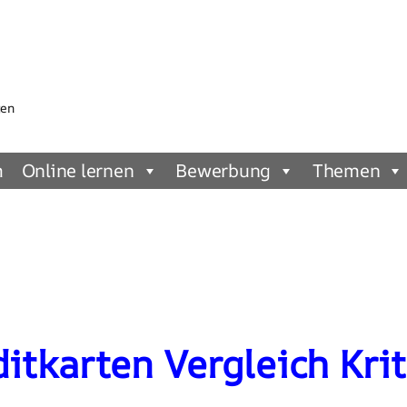
gen
m
Online lernen
Bewerbung
Themen
itkarten Vergleich Krit