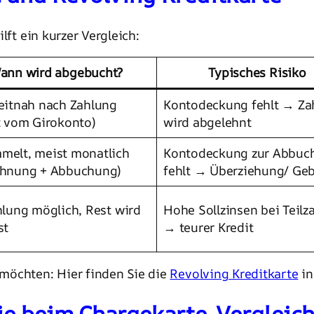
lft ein kurzer Vergleich:
ann wird abgebucht?
Typisches Risiko
eitnah nach Zahlung
Kontodeckung fehlt → Za
t vom Girokonto)
wird abgelehnt
melt, meist monatlich
Kontodeckung zur Abbuc
chnung + Abbuchung)
fehlt → Überziehung/ Ge
hlung möglich, Rest wird
Hohe Sollzinsen bei Teilz
st
→ teurer Kredit
möchten: Hier finden Sie die
Revolving Kreditkarte
in