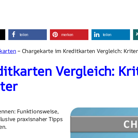
teilen
merken
teilen
karten
– Chargekarte im Kreditkarten Vergleich: Kriter
tkarten Vergleich: Krit
ter
ennen: Funktionsweise,
lusive praxisnaher Tipps
en.