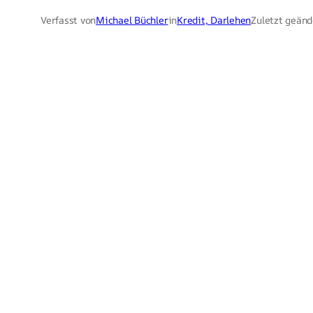
Verfasst von
Michael Büchler
in
Kredit, Darlehen
Zuletzt geänd