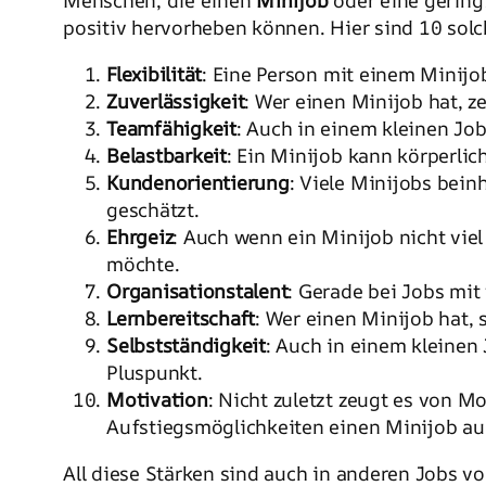
Menschen, die einen
Minijob
oder eine gering
positiv hervorheben können. Hier sind 10 sol
Flexibilität
: Eine Person mit einem Minijob
Zuverlässigkeit
: Wer einen Minijob hat, z
Teamfähigkeit
: Auch in einem kleinen Job
Belastbarkeit
: Ein Minijob kann körperlic
Kundenorientierung
: Viele Minijobs beinh
geschätzt.
Ehrgeiz
: Auch wenn ein Minijob nicht vie
möchte.
Organisationstalent
: Gerade bei Jobs mit
Lernbereitschaft
: Wer einen Minijob hat, 
Selbstständigkeit
: Auch in einem kleinen
Pluspunkt.
Motivation
: Nicht zuletzt zeugt es von 
Aufstiegsmöglichkeiten einen Minijob au
All diese Stärken sind auch in anderen Jobs v