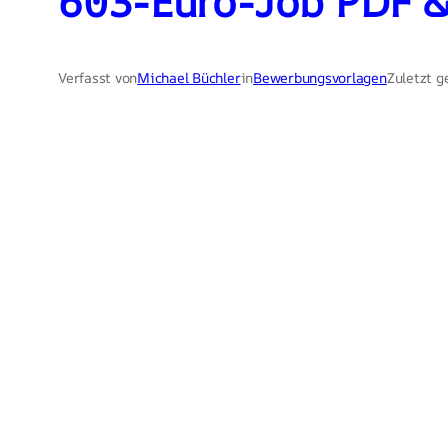
603-Euro-Job PDF &
Verfasst von
Michael Büchler
in
Bewerbungsvorlagen
Zuletzt g