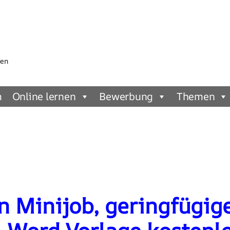
gen
m
Online lernen
Bewerbung
Themen
 Minijob, geringfügig