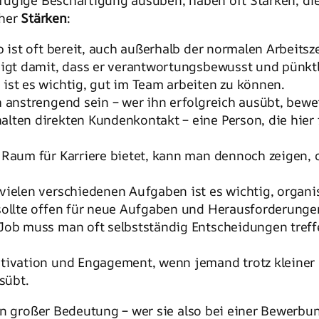
fügige Beschäftigung ausüben, haben oft Stärken, die
cher
Stärken
:
 ist oft bereit, auch außerhalb der normalen Arbeitsze
eigt damit, dass er verantwortungsbewusst und pünktli
 ist es wichtig, gut im Team arbeiten zu können.
h anstrengend sein – wer ihn erfolgreich ausübt, bewei
alten direkten Kundenkontakt – eine Person, die hier f
l Raum für Karriere bietet, kann man dennoch zeigen, 
 vielen verschiedenen Aufgaben ist es wichtig, organis
sollte offen für neue Aufgaben und Herausforderungen 
 Job muss man oft selbstständig Entscheidungen treff
Motivation und Engagement, wenn jemand trotz kleine
sübt.
on großer Bedeutung – wer sie also bei einer Bewerbu