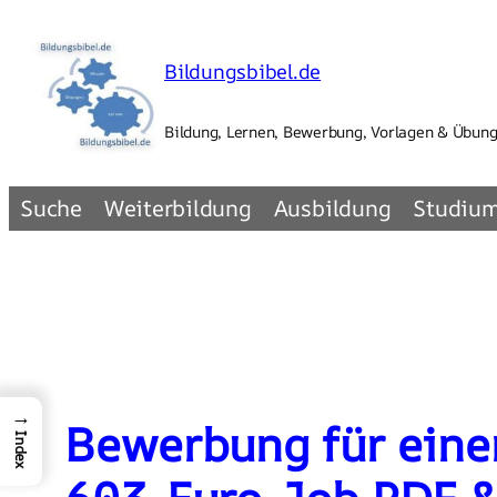
Zum
Inhalt
Bildungsbibel.de
springen
Bildung, Lernen, Bewerbung, Vorlagen & Übun
Suche
Weiterbildung
Ausbildung
Studiu
→
Bewerbung für einen
Index