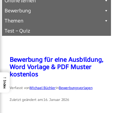
Online lernen
Bewerbung
Themen
Test – Quiz
Bewerbung für eine Ausbildung,
Word Vorlage & PDF Muster
kostenlos
→
Index
Verfasst von
Michael Büchler
in
Bewerbungsvorlagen
Zuletzt geändert am:
16. Januar 2026