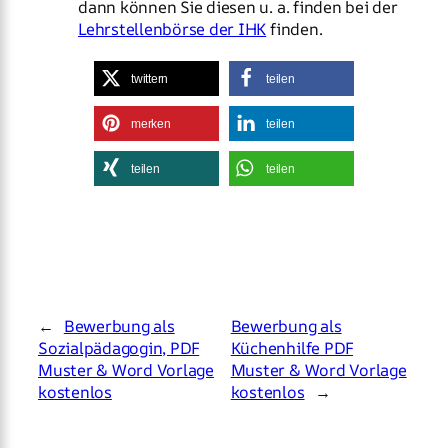
dann können Sie diesen u. a. finden bei der
Lehrstellenbörse der IHK
finden.
twittern
teilen
merken
teilen
teilen
teilen
←
Bewerbung als
Bewerbung als
Sozialpädagogin, PDF
Küchenhilfe PDF
Muster & Word Vorlage
Muster & Word Vorlage
kostenlos
kostenlos
→