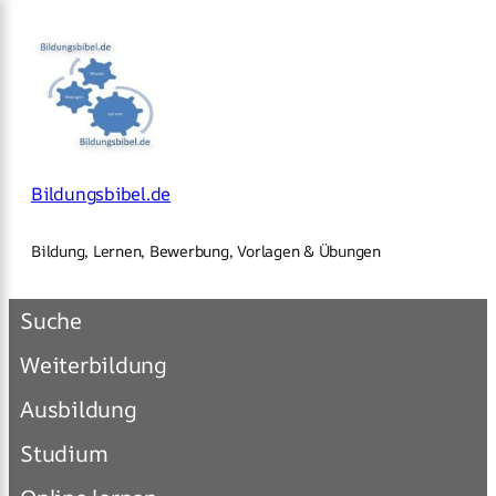
×
Zum
Inhalt
springen
Bildungsbibel.de
Bildung, Lernen, Bewerbung, Vorlagen & Übungen
Suche
Weiterbildung
Ausbildung
Studium