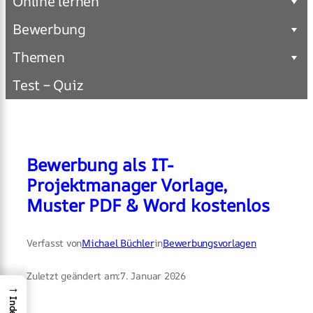
Online lernen
Bewerbung
Themen
Test – Quiz
Bewerbung als IT-
Projektmanager Vorlage,
Muster PDF & Word kostenlos
Verfasst von
Michael Büchler
in
Bewerbungsvorlagen
Zuletzt geändert am:
7. Januar 2026
→
Index