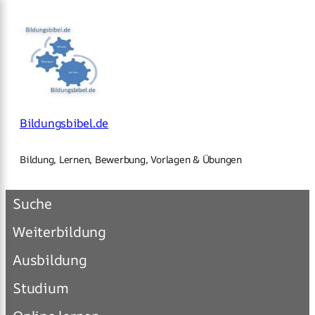
×
Zum
Inhalt
springen
Bildungsbibel.de
Bildung, Lernen, Bewerbung, Vorlagen & Übungen
Suche
Weiterbildung
Ausbildung
Studium