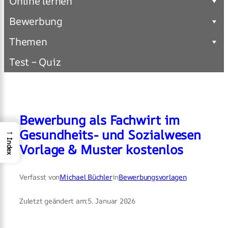
Online lernen
Bewerbung
Themen
Test – Quiz
Bewerbung als Fachwirt im
→
Gesundheits- und Sozialwesen
Index
Vorlage & Muster kostenlos
Verfasst von
Michael Büchler
in
Bewerbungsvorlagen
Zuletzt geändert am:
5. Januar 2026