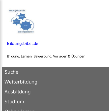
×
Zum
Inhalt
springen
Bildungsbibel.de
Bildung, Lernen, Bewerbung, Vorlagen & Übungen
Suche
Weiterbildung
Ausbildung
Studium