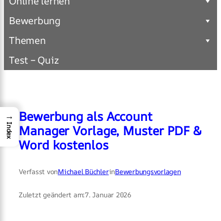
Online lernen
Bewerbung
Themen
Test – Quiz
Bewerbung als Account
→
Index
Manager Vorlage, Muster PDF &
Word kostenlos
Verfasst von
Michael Büchler
in
Bewerbungsvorlagen
Zuletzt geändert am:
7. Januar 2026