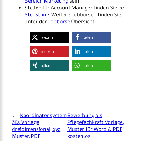
Bereich Marketing
sein.
Stellen für Account Manager finden Sie bei
Stepstone
. Weitere Jobbörsen finden Sie
unter der
Jobbörse
Übersicht.
twittern
teilen
merken
teilen
teilen
teilen
←
Koordinatensystem
Bewerbung als
3D, Vorlage
Pflegefachkraft Vorlage,
dreidimensional, xyz
Muster für Word & PDF
Muster, PDF
kostenlos
→