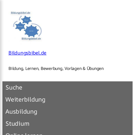
×
Zum
Inhalt
springen
Bildungsbibel.de
Bildung, Lernen, Bewerbung, Vorlagen & Übungen
Suche
Weiterbildung
Ausbildung
Studium