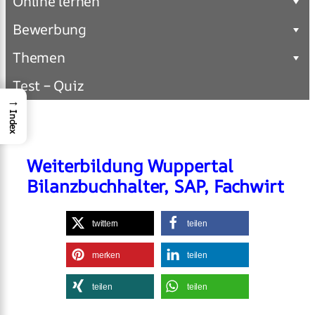
Online lernen
Bewerbung
Themen
Test – Quiz
→
Index
Weiterbildung Wuppertal
Bilanzbuchhalter, SAP, Fachwirt
twittern
teilen
merken
teilen
teilen
teilen