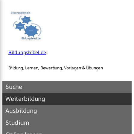
×
Zum
Inhalt
springen
Bildungsbibel.de
Bildung, Lernen, Bewerbung, Vorlagen & Übungen
Suche
Weiterbildung
Ausbildung
Studium