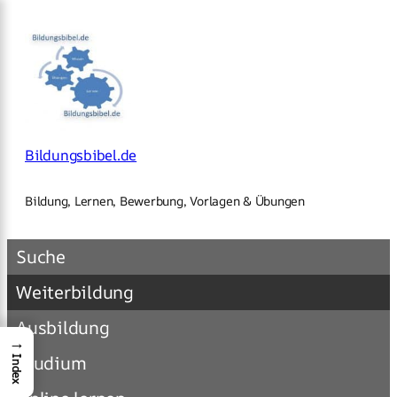
×
Zum
Inhalt
springen
Bildungsbibel.de
Bildung, Lernen, Bewerbung, Vorlagen & Übungen
Suche
Weiterbildung
Ausbildung
→
Studium
Index