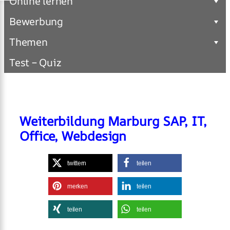
Online lernen
Bewerbung
Themen
Test – Quiz
Weiterbildung Marburg SAP, IT,
Office, Webdesign
twittern
teilen
merken
teilen
teilen
teilen