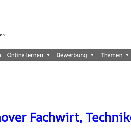
gen
m
Online lernen
Bewerbung
Themen
ver Fachwirt, Technike