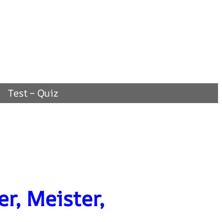
Test – Quiz
r, Meister,