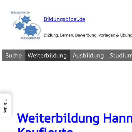
Zum
Inhalt
Bildungsbibel.de
springen
Bildung, Lernen, Bewerbung, Vorlagen & Übun
Suche
Weiterbildung
Ausbildung
Studiu
→
Index
Weiterbildung Hanno