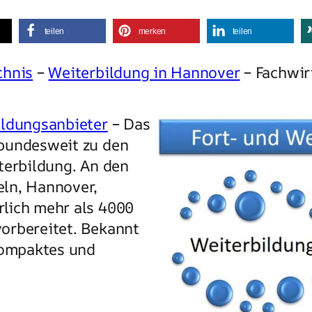
teilen
merken
teilen
chnis
–
Weiterbildung in Hannover
– Fachwir
ldungsanbieter
– Das
 bundesweit zu den
terbildung. An den
ln, Hannover,
lich mehr als 4000
orbereitet. Bekannt
kompaktes und