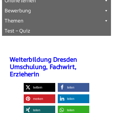
Online lernen
Bewerbung
Themen
Test – Quiz
Weiterbildung Dresden
Umschulung, Fachwirt,
Erzieherin
twittern
teilen
merken
teilen
teilen
teilen