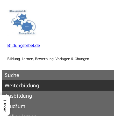
Zum
Inhalt
springen
Bildungsbibel.de
Bildung, Lernen, Bewerbung, Vorlagen & Übungen
Suche
Weiterbildung
Ausbildung
→
Studium
Index