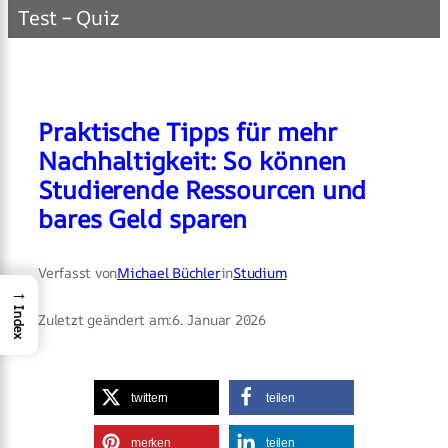
Test – Quiz
Praktische Tipps für mehr
Nachhaltigkeit: So können
Studierende Ressourcen und
bares Geld sparen
Verfasst von
Michael Büchler
in
Studium
→
Index
Zuletzt geändert am:
6. Januar 2026
twittern
teilen
merken
teilen