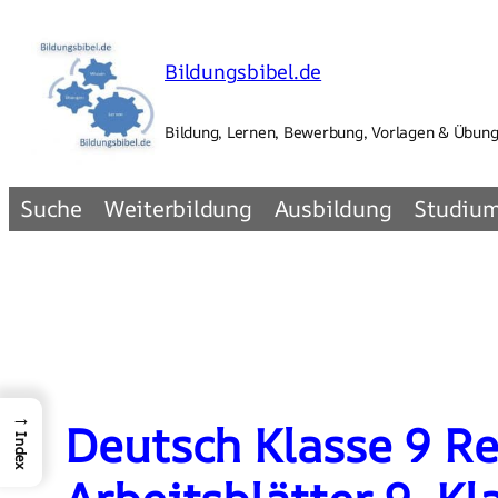
Zum
Inhalt
Bildungsbibel.de
springen
Bildung, Lernen, Bewerbung, Vorlagen & Übun
Suche
Weiterbildung
Ausbildung
Studiu
→
Deutsch Klasse 9 R
Index