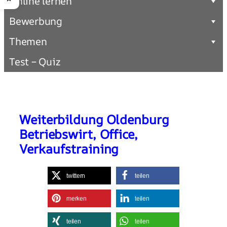
Online lernen
Bewerbung
Themen
Test – Quiz
Weiterbildung Oldenburg
Betriebswirt, Office,
Verkaufstraining
twittern
teilen
merken
teilen
teilen
teilen