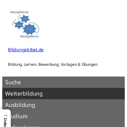
Zum
Inhalt
springen
Bildungsbibel.de
Bildung, Lernen, Bewerbung, Vorlagen & Übungen
Suche
Weiterbildung
Ausbildung
→
Studium
Index