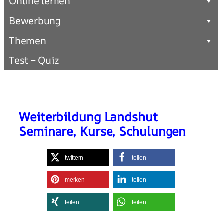
Online lernen
Bewerbung
Themen
Test – Quiz
Weiterbildung Landshut
Seminare, Kurse, Schulungen
twittern
teilen
merken
teilen
teilen
teilen