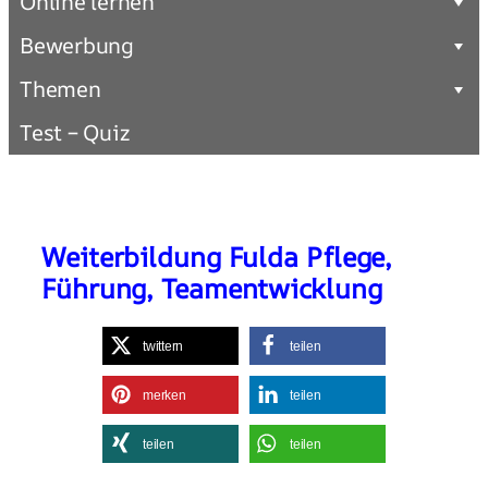
Online lernen
Bewerbung
Themen
Test – Quiz
Weiterbildung Fulda Pflege,
Führung, Teamentwicklung
twittern
teilen
merken
teilen
teilen
teilen