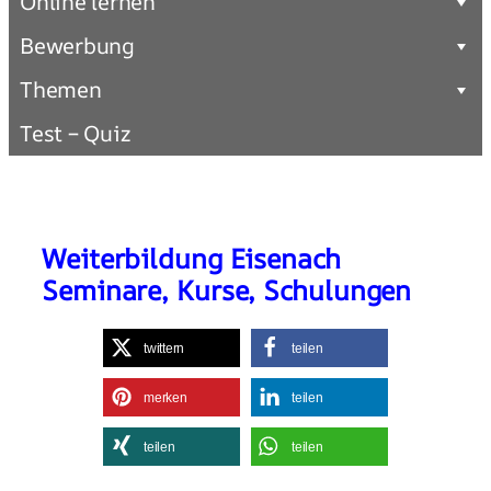
Online lernen
Bewerbung
Themen
Test – Quiz
Weiterbildung Eisenach
Seminare, Kurse, Schulungen
twittern
teilen
merken
teilen
teilen
teilen