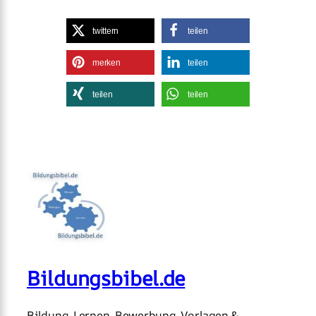
twittern
teilen
merken
teilen
teilen
teilen
Bildungsbibel.de
Bildung, Lernen, Bewerbung, Vorlagen &