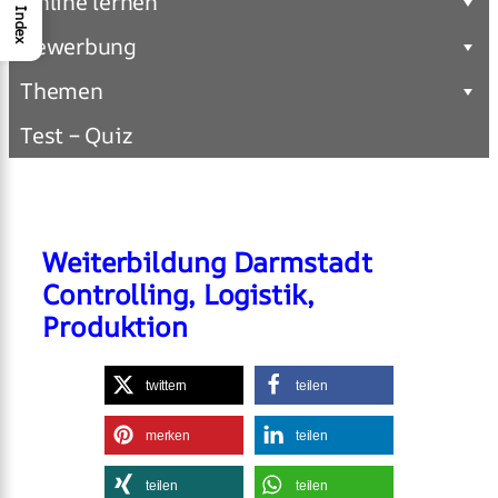
Online lernen
Index
Bewerbung
Themen
Test – Quiz
Weiterbildung Darmstadt
Controlling, Logistik,
Produktion
twittern
teilen
merken
teilen
teilen
teilen