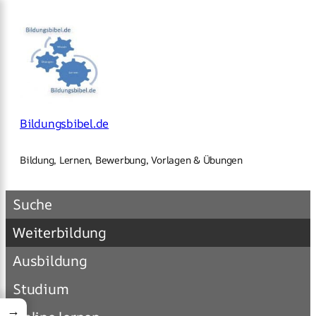
×
Zum
Inhalt
springen
Bildungsbibel.de
Bildung, Lernen, Bewerbung, Vorlagen & Übungen
Suche
Weiterbildung
Ausbildung
Studium
→