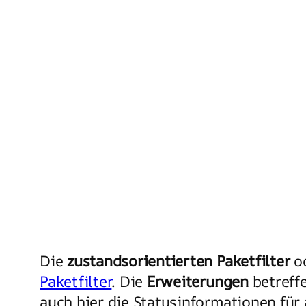
Die
zustandsorientierten Paketfilter
o
Paketfilter
. Die
Erweiterungen
betreff
auch hier die Statusinformationen für