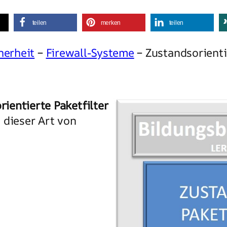
teilen
merken
teilen
herheit
–
Firewall-Systeme
– Zustandsorientie
rientierte Paketfilter
 dieser Art von