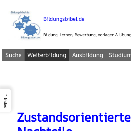
Zum
Inhalt
Bildungsbibel.de
springen
Bildung, Lernen, Bewerbung, Vorlagen & Übun
Suche
Weiterbildung
Ausbildung
Studiu
→
Index
Zustandsorientierte 