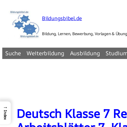
Zum
Inhalt
Bildungsbibel.de
springen
Bildung, Lernen, Bewerbung, Vorlagen & Übun
Suche
Weiterbildung
Ausbildung
Studiu
→
Deutsch Klasse 7 R
Index