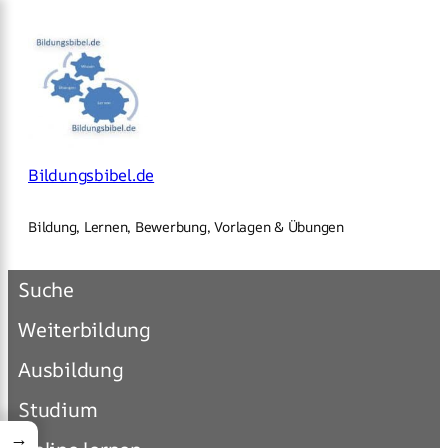
×
Zum
Inhalt
springen
Bildungsbibel.de
Bildung, Lernen, Bewerbung, Vorlagen & Übungen
Suche
Weiterbildung
Ausbildung
Studium
→