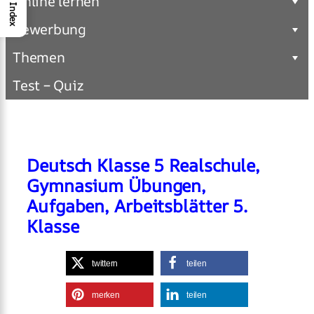
Online lernen
Index
Bewerbung
Themen
Test – Quiz
Deutsch Klasse 5 Realschule,
Gymnasium Übungen,
Aufgaben, Arbeitsblätter 5.
Klasse
twittern
teilen
merken
teilen