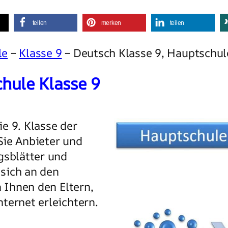
teilen
merken
teilen
le
–
Klasse 9
– Deutsch Klasse 9, Hauptschul
hule Klasse 9
e 9. Klasse der
Sie Anbieter und
gsblätter und
 sich an den
n Ihnen den Eltern,
ternet erleichtern.