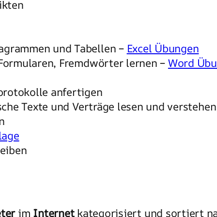
ikten
iagrammen und Tabellen –
Excel Übungen
 Formularen, Fremdwörter lernen –
Word Übu
rotokolle anfertigen
tische Texte und Verträge lesen und verstehe
n
lage
eiben
ter
im
Internet
kategorisiert und sortiert 