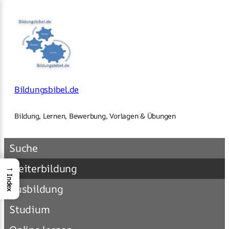
×
Zum
Inhalt
springen
Bildungsbibel.de
Bildung, Lernen, Bewerbung, Vorlagen & Übungen
Suche
→
Weiterbildung
Index
Ausbildung
Studium