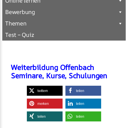
Online lernen
Bewerbung
Themen
Test – Quiz
Weiterbildung Offenbach
Seminare, Kurse, Schulungen
twittern
teilen
merken
teilen
teilen
teilen