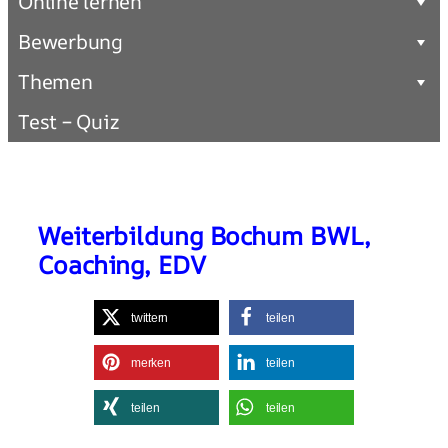
Online lernen
Bewerbung
Themen
Test – Quiz
Weiterbildung Bochum BWL,
Coaching, EDV
twittern
teilen
merken
teilen
teilen
teilen