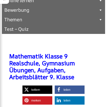
Online lernen
Bewerbung
Themen
Test – Quiz
Mathematik Klasse 9
Realschule, Gymnasium
Übungen, Aufgaben,
Arbeitsblätter 9. Klasse
twittern
teilen
merken
teilen