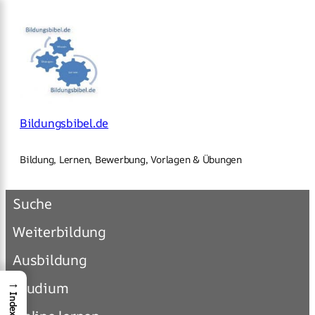
×
Zum
Inhalt
springen
Bildungsbibel.de
Bildung, Lernen, Bewerbung, Vorlagen & Übungen
Suche
Weiterbildung
Ausbildung
→
Studium
Index