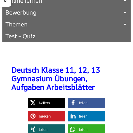
Online lernen
Bewerbung
Themen
Test – Quiz
Deutsch Klasse 11, 12, 13
Gymnasium Übungen,
Aufgaben Arbeitsblätter
twittern
teilen
merken
teilen
teilen
teilen