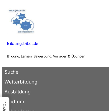
Zum
Inhalt
springen
Bildungsbibel.de
Bildung, Lernen, Bewerbung, Vorlagen & Übungen
Suche
Weiterbildung
Ausbildung
Studium
→
Index